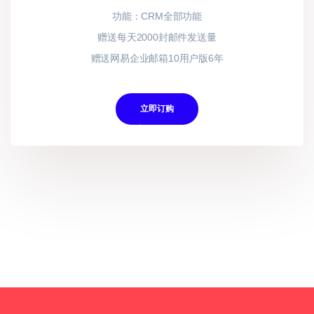
功能：CRM全部功能
每天1000封发送量
内容动态化,随机抽取替换变量
赠送每天2000封邮件发送量
独创A/B智能投递,使用多模板轮流投递
赠送网易企业邮箱10用户版6年
立即订购
立即订购