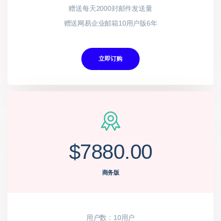
赠送每天2000封邮件发送量
超大附件（16G）
赠送网易企业邮箱10用户版6年
24小时技术支持
立即订购
立即订购
$7880.00
$880.00
EDM营销
商务版
群发数量总共36万封
用户数：10用户